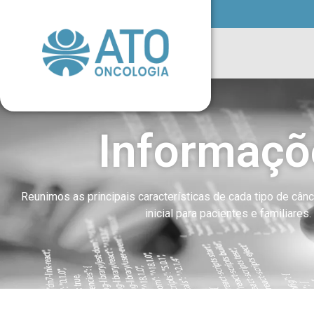
Informaçõ
Reunimos as principais características de cada tipo de cân
inicial para pacientes e familiares.